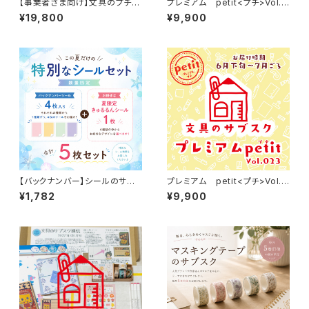
【事業者さま向け】文具のプチギ
プレミアム petit<プチ>Vol.0
フト20箱セット《BUNGU selec
21
¥19,800
¥9,900
tion》
【バックナンバー】シールのサブ
プレミアム petit<プチ>Vol.0
スク6月号＋きゅるるんシール夏
23
¥1,782
¥9,900
限定柄