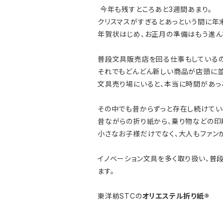
今年も残すところあと3週間あまり。
クリスマスがすぎるとあっという間に年
年賀状はじめ、お正月の準備はもう進ん
普段文具販売店を回る仕事もしているの
それでもどんどん新しい商品が店頭に並
文具売り場にいると、本当に時間があっ
その中でも昔からずっと存在し続けてい
昔ながらの折り紙から、乗り物などの印
小さなお子様だけでなく、大人もファン
イノベーション文具を多く取り扱い、普
ます。
東洋紡STCの
オリエステル折り紙®︎